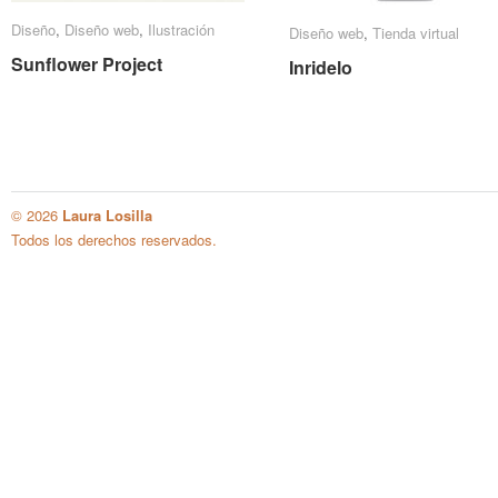
Diseño
Diseño
,
Diseño web
Diseño web
,
Ilustración
Ilustración
Diseño web
Diseño web
,
Tienda virtual
Tienda virtual
Sunflower Project
Sunflower Project
Inridelo
Inridelo
© 2026
Laura Losilla
Todos los derechos reservados.